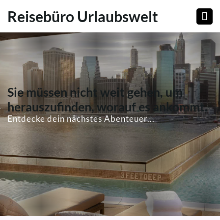
Reisebüro Urlaubswelt
Sie müssen nicht weit gehen, um
herauszufinden, worauf es ankommt.
Entdecke dein nächstes Abenteuer...